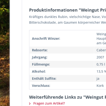
Produktinformationen "Weingut Pri
Kräftiges dunkles Rubin, vielschichtige Nase, V
Bitterschokolade, am Gaumen körperreicher Wein
Weing
Anschrift Winzer:
Haupt
am Ge
Rebsorte:
Caber
Jahrgang:
2007
Füllmenge:
0,75 l
Alkohol:
13,5 
Enthält Sulfite:
ja
Verschluss:
Kork
Weiterführende Links zu "Weingut P
Fragen zum Artikel?