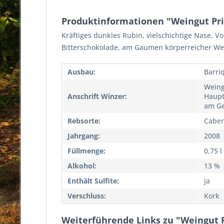
Produktinformationen "Weingut Pri
Kräftiges dunkles Rubin, vielschichtige Nase, V
Bitterschokolade, am Gaumen körperreicher Wein
Ausbau:
Barri
Weing
Anschrift Winzer:
Haupt
am Ge
Rebsorte:
Caber
Jahrgang:
2008
Füllmenge:
0,75 l
Alkohol:
13 %
Enthält Sulfite:
ja
Verschluss:
Kork
Weiterführende Links zu "Weingut P