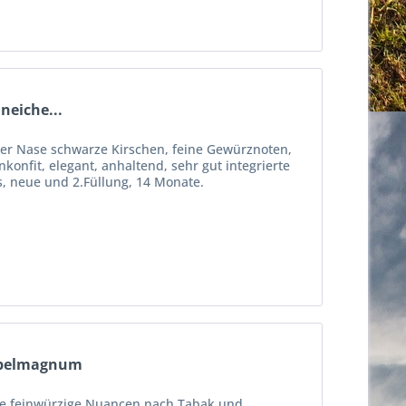
neiche...
 der Nase schwarze Kirschen, feine Gewürznoten,
konfit, elegant, anhaltend, sehr gut integrierte
es, neue und 2.Füllung, 14 Monate.
oppelmagnum
ase feinwürzige Nuancen nach Tabak und