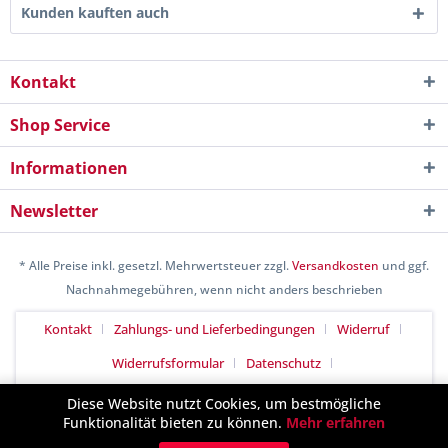
Kunden kauften auch
Kontakt
Shop Service
Informationen
Newsletter
* Alle Preise inkl. gesetzl. Mehrwertsteuer zzgl.
Versandkosten
und ggf.
Nachnahmegebühren, wenn nicht anders beschrieben
Kontakt
Zahlungs- und Lieferbedingungen
Widerruf
Widerrufsformular
Datenschutz
Allgemeine Geschäftsbedingungen
Impressum
Diese Website nutzt Cookies, um bestmögliche
Funktionalität bieten zu können.
Mehr erfahren
Realisiert mit Shopware