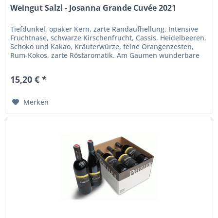
Weingut Salzl - Josanna Grande Cuvée 2021
Tiefdunkel, opaker Kern, zarte Randaufhellung. Intensive
Fruchtnase, schwarze Kirschenfrucht, Cassis, Heidelbeeren,
Schoko und Kakao, Kräuterwürze, feine Orangenzesten,
Rum-Kokos, zarte Röstaromatik. Am Gaumen wunderbare
Beerenfruchtkonzentration, balancierte Textur, gehaltvoll,
rund und saftig, Zwetschke und Kräuterwürze,
15,20 € *
geschmeidige Tannine, Espresso und Vanille, saftige...
Merken