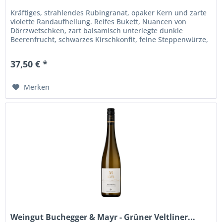
Kräftiges, strahlendes Rubingranat, opaker Kern und zarte
violette Randaufhellung. Reifes Bukett, Nuancen von
Dörrzwetschken, zart balsamisch unterlegte dunkle
Beerenfrucht, schwarzes Kirschkonfit, feine Steppenwürze,
schokoladiger Touch, Wacholder, frische salzige Mineralik,
Zedern, Hauch von Kokos, tabakige Noten. Opulent am
37,50 € *
Gaumen, berauschende Extraktsüße, malzig,...
Merken
Weingut Buchegger & Mayr - Grüner Veltliner...