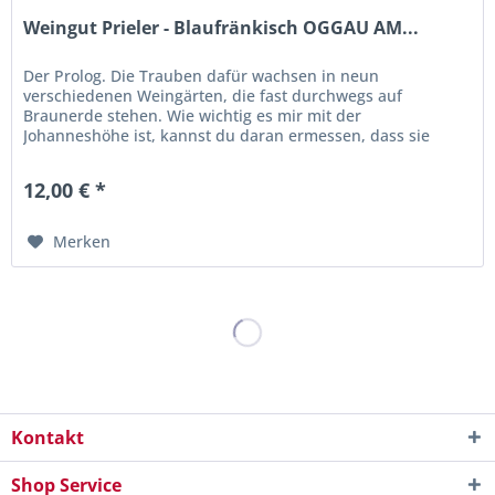
Weingut Prieler - Blaufränkisch OGGAU AM...
Der Prolog. Die Trauben dafür wachsen in neun
verschiedenen Weingärten, die fast durchwegs auf
Braunerde stehen. Wie wichtig es mir mit der
Johanneshöhe ist, kannst du daran ermessen, dass sie
frühestens nach zwei Jahren, manchmal aber auch erst
nach drei Jahren den Keller verlässt, wo sie die meiste Zeit
12,00 € *
über in großen Holzfässern reift. Bei der Interpretation
der...
Merken
Kontakt
Shop Service