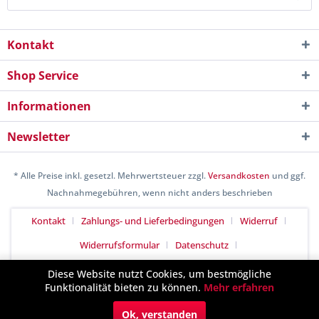
Kontakt
Shop Service
Informationen
Newsletter
* Alle Preise inkl. gesetzl. Mehrwertsteuer zzgl.
Versandkosten
und ggf.
Nachnahmegebühren, wenn nicht anders beschrieben
Kontakt
Zahlungs- und Lieferbedingungen
Widerruf
Widerrufsformular
Datenschutz
Allgemeine Geschäftsbedingungen
Impressum
Diese Website nutzt Cookies, um bestmögliche
Funktionalität bieten zu können.
Mehr erfahren
Realisiert mit Shopware
Ok, verstanden